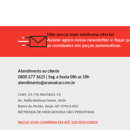
Não perca mais nenhuma oferta!
Assine agora nossa newsletter e fique p
as novidades em peças automotivas.
Atendimento ao cliente
0800 277 3625 | Seg. a Sexta 08h as 18h
atendimento@arsenalcar.com.br
CNPJ: 15.776.984/0001-74
Av. Adília Barbosa Neves, 3636
Bairro do Portão, Arujá -SP, 07413-000
(RETIRADA DE MERCADORIA NÃO PERMITIDA)
PAGUE SUAS COMPRAS EM ATÉ 10X SEM JUROS