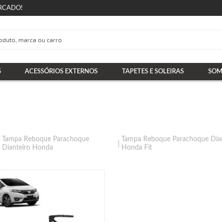
RCADO!
S
ACESSÓRIOS EXTERNOS
TAPETES E SOLEIRAS
SOM
Tampa Reboque Parachoque
Tampa Reboque Parachoque Dian
Dianteiro Honda
Honda Fit