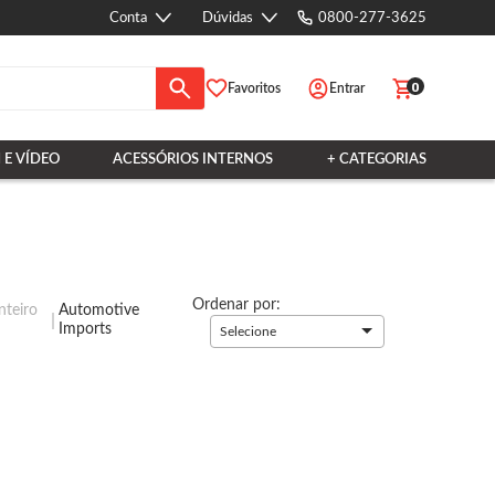
Conta
Dúvidas
0800-277-3625
0
Favoritos
Entrar
 E VÍDEO
ACESSÓRIOS INTERNOS
+ CATEGORIAS
Ordenar por:
teiro
Automotive
Imports
Selecione