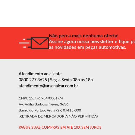
Não perca mais nenhuma oferta!
Assine agora nossa newsletter e fique p
as novidades em peças automotivas.
Atendimento ao cliente
0800 277 3625 | Seg. a Sexta 08h as 18h
atendimento@arsenalcar.com.br
CNPJ: 15.776.984/0001-74
Av. Adília Barbosa Neves, 3636
Bairro do Portão, Arujá -SP, 07413-000
(RETIRADA DE MERCADORIA NÃO PERMITIDA)
PAGUE SUAS COMPRAS EM ATÉ 10X SEM JUROS