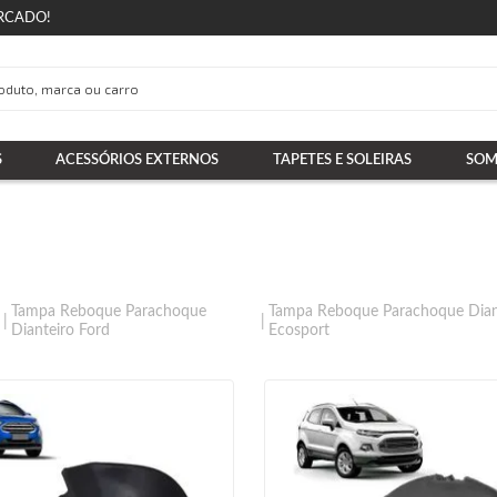
RCADO!
S
ACESSÓRIOS EXTERNOS
TAPETES E SOLEIRAS
SOM
Tampa Reboque Parachoque
Tampa Reboque Parachoque Dian
Dianteiro Ford
Ecosport