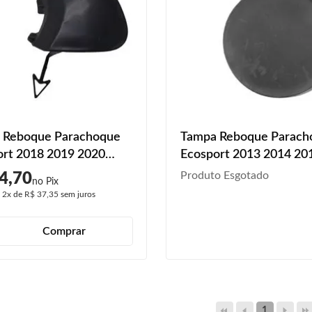
 Reboque Parachoque
Tampa Reboque Parach
ort 2018 2019 2020
Ecosport 2013 2014 20
ianteiro Preto Liso
2016 2017 Dianteiro
Produto Esgotado
4,70
é
2x
de
R$ 37,35
sem juros
Comprar
1