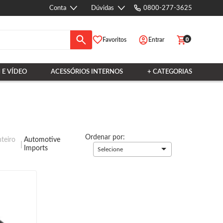
Conta
Dúvidas
0800-277-3625
0
Favoritos
Entrar
 E VÍDEO
ACESSÓRIOS INTERNOS
+ CATEGORIAS
Ordenar por:
teiro
Automotive
Imports
Selecione