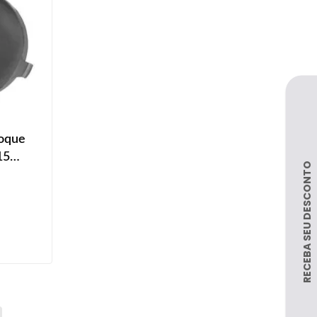
oque
15