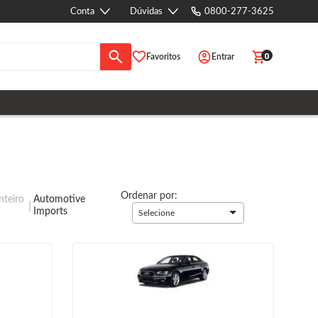
Conta
Dúvidas
0800-277-3625
0
Favoritos
Entrar
Ordenar por:
teiro
Automotive
Imports
Selecione