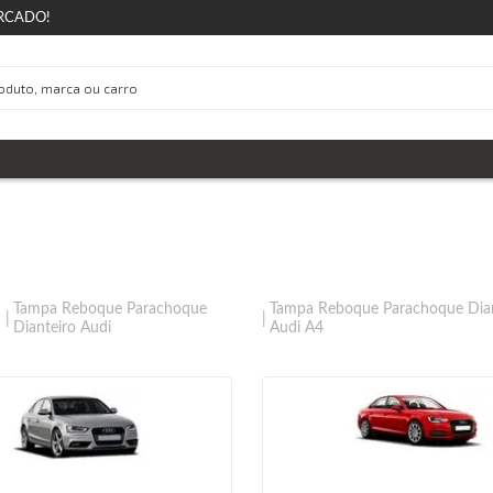
RCADO!
Tampa Reboque Parachoque
Tampa Reboque Parachoque Dian
Dianteiro Audi
Audi A4