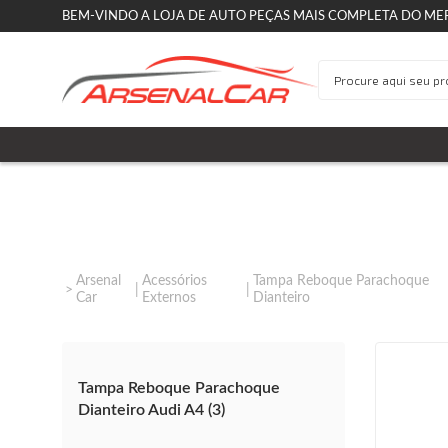
BEM-VINDO A LOJA DE AUTO PEÇAS MAIS COMPLETA DO ME
Arsenal
Acessórios
Tampa Reboque Parachoque
Car
Externos
Dianteiro
Tampa Reboque Parachoque
Dianteiro Audi A4 (3)