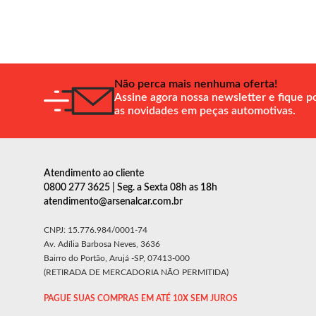
Não perca mais nenhuma oferta!
Assine agora nossa newsletter e fique p
as novidades em peças automotivas.
Atendimento ao cliente
0800 277 3625 | Seg. a Sexta 08h as 18h
atendimento@arsenalcar.com.br
CNPJ: 15.776.984/0001-74
Av. Adília Barbosa Neves, 3636
Bairro do Portão, Arujá -SP, 07413-000
(RETIRADA DE MERCADORIA NÃO PERMITIDA)
PAGUE SUAS COMPRAS EM ATÉ 10X SEM JUROS