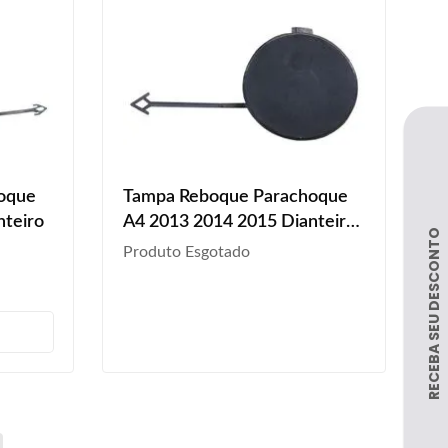
oque
Tampa Reboque Parachoque
nteiro
A4 2013 2014 2015 Dianteiro
Preto Liso
Produto Esgotado
s