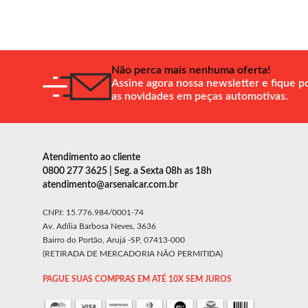
Não perca mais nenhuma oferta!
Assine agora nossa newsletter e fique p
as novidades em peças automotivas.
Atendimento ao cliente
0800 277 3625 | Seg. a Sexta 08h as 18h
atendimento@arsenalcar.com.br
CNPJ: 15.776.984/0001-74
Av. Adília Barbosa Neves, 3636
Bairro do Portão, Arujá -SP, 07413-000
(RETIRADA DE MERCADORIA NÃO PERMITIDA)
PAGUE SUAS COMPRAS EM ATÉ 10X SEM JUROS