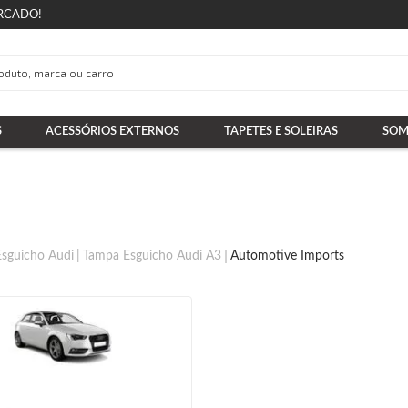
RCADO!
S
ACESSÓRIOS EXTERNOS
TAPETES E SOLEIRAS
SOM
sguicho Audi
Tampa Esguicho Audi A3
Automotive Imports