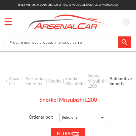
BEM-VINDO A LOJA DE AUTO PEÇAS MAIS COMPLETA DO MERCADO!
Snorkel
Arsenal
Acessórios
Snorkel
Automotive
Snorkel
Mitsubishi
Car
Externos
Mitsubishi
Imports
L200
Snorkel Mitsubishi L200
Ordenar por:
Selecione
FILTRAR