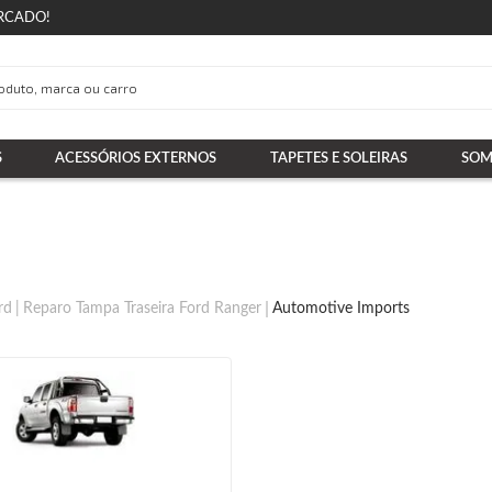
RCADO!
S
ACESSÓRIOS EXTERNOS
TAPETES E SOLEIRAS
SOM
rd
Reparo Tampa Traseira Ford Ranger
Automotive Imports