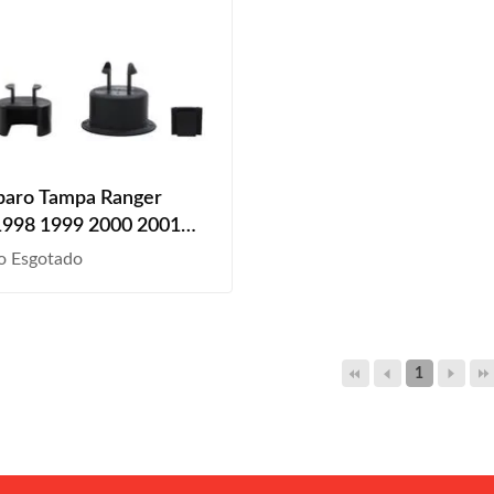
paro Tampa Ranger
1998 1999 2000 2001
2003 2004 2005 2006
o Esgotado
2008 2009 2010 2011
raseira
1