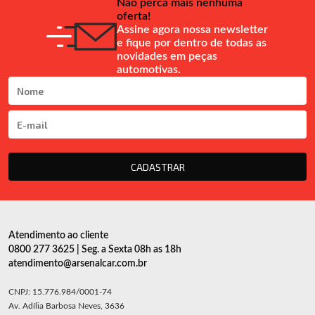
Não perca mais nenhuma
oferta!
Assine agora nossa newsletter
e fique por dentro de todas as
novidades em peças
automotivas.
CADASTRAR
Atendimento ao cliente
0800 277 3625 | Seg. a Sexta 08h as 18h
atendimento@arsenalcar.com.br
CNPJ: 15.776.984/0001-74
Av. Adília Barbosa Neves, 3636