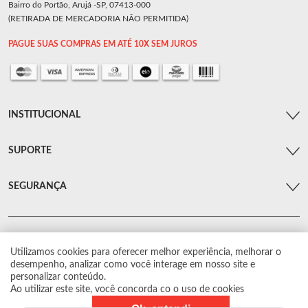
Bairro do Portão, Arujá -SP, 07413-000
(RETIRADA DE MERCADORIA NÃO PERMITIDA)
PAGUE SUAS COMPRAS EM ATÉ 10X SEM JUROS
INSTITUCIONAL
SUPORTE
SEGURANÇA
Utilizamos cookies para oferecer melhor experiência, melhorar o
© Arsenal Car. Todos os direitos reservados.
desempenho, analizar como você interage em nosso site e
Proibida reprodução total ou parcial. Preços e estoque sujeito a alterações sem
personalizar conteúdo.
aviso prévio.
Ao utilizar este site, você concorda co o uso de cookies