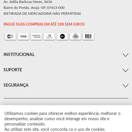
Av. Adília Barbosa Neves, 3636
Bairro do Portão, Arujá -SP, 07413-000
(RETIRADA DE MERCADORIA NÃO PERMITIDA)
PAGUE SUAS COMPRAS EM ATÉ 10X SEM JUROS
INSTITUCIONAL
SUPORTE
SEGURANÇA
Utilizamos cookies para oferecer melhor experiência, melhorar o
© Arsenal Car. Todos os direitos reservados.
desempenho, analizar como você interage em nosso site e
Proibida reprodução total ou parcial. Preços e estoque sujeito a alterações sem
personalizar conteúdo.
aviso prévio.
Ao utilizar este site, você concorda co o uso de cookies