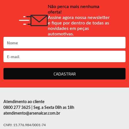
Não perca mais nenhuma
oferta!
Assine agora nossa newsletter
e fique por dentro de todas as
novidades em peças
automotivas.
CADASTRAR
Atendimento ao cliente
0800 277 3625 | Seg. a Sexta 08h as 18h
atendimento@arsenalcar.com.br
CNPJ: 15.776.984/0001-74