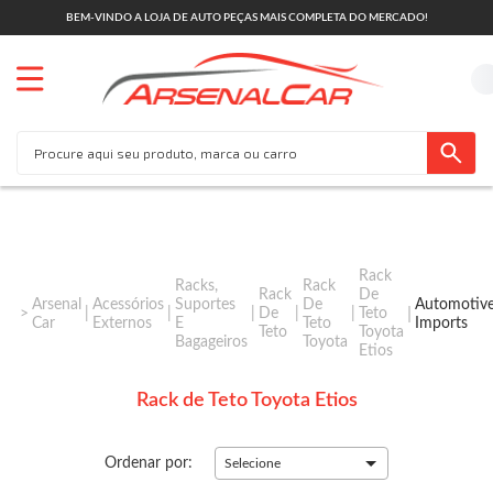
BEM-VINDO A LOJA DE AUTO PEÇAS MAIS COMPLETA DO MERCADO!
Rack
Racks,
Rack
Rack
De
Arsenal
Acessórios
Suportes
De
Automotiv
De
Teto
Car
Externos
E
Teto
Imports
Teto
Toyota
Bagageiros
Toyota
Etios
Rack de Teto Toyota Etios
Ordenar por:
Selecione