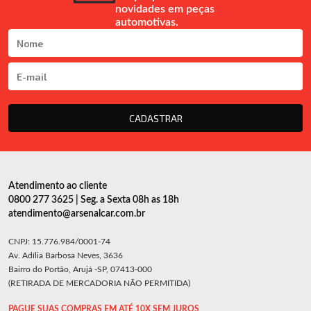
novidades em peças
automotivas.
CADASTRAR
Atendimento ao cliente
0800 277 3625 | Seg. a Sexta 08h as 18h
atendimento@arsenalcar.com.br
CNPJ: 15.776.984/0001-74
Av. Adília Barbosa Neves, 3636
Bairro do Portão, Arujá -SP, 07413-000
(RETIRADA DE MERCADORIA NÃO PERMITIDA)
PAGUE SUAS COMPRAS EM ATÉ 10X SEM JUROS