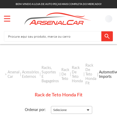
BEM-VINDO A LOJA DE AUTO PEÇAS MAIS COMPLETA DO MERCADO!
Rack
Racks,
Rack
Rack
De
Arsenal
Acessórios
Suportes
De
Automotiv
De
Teto
Car
Externos
E
Teto
Imports
Teto
Honda
Bagageiros
Honda
Fit
Rack de Teto Honda Fit
Ordenar por:
Selecione