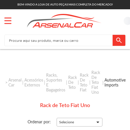
BEM-VINDO A LOJA DE AUTO PEÇAS MAIS COMPLETA DO MERCADO!
Rack
Racks,
Rack
Rack
De
Arsenal
Acessórios
Suportes
De
Automotive
De
Teto
Car
Externos
E
Teto
Imports
Teto
Fiat
Bagageiros
Fiat
Uno
Rack de Teto Fiat Uno
Ordenar por:
Selecione