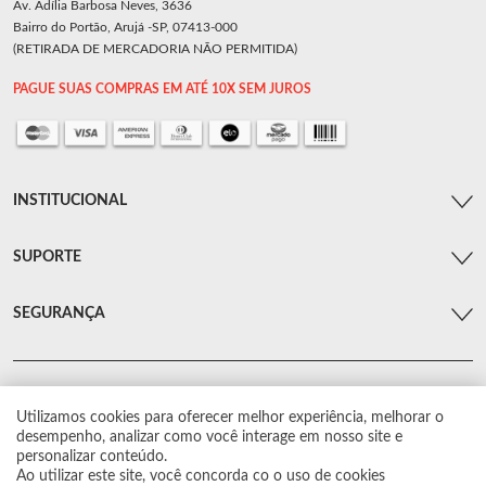
Av. Adília Barbosa Neves, 3636
Bairro do Portão, Arujá -SP, 07413-000
(RETIRADA DE MERCADORIA NÃO PERMITIDA)
PAGUE SUAS COMPRAS EM ATÉ 10X SEM JUROS
INSTITUCIONAL
SUPORTE
SEGURANÇA
Utilizamos cookies para oferecer melhor experiência, melhorar o
© Arsenal Car. Todos os direitos reservados.
desempenho, analizar como você interage em nosso site e
Proibida reprodução total ou parcial. Preços e estoque sujeito a alterações sem
personalizar conteúdo.
aviso prévio.
Ao utilizar este site, você concorda co o uso de cookies