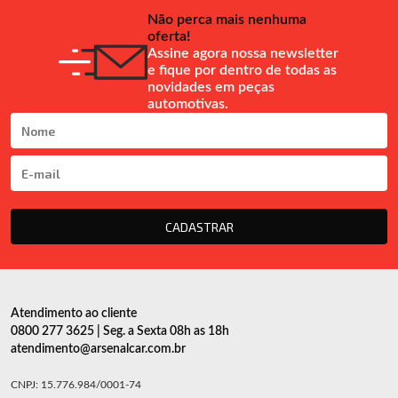
Não perca mais nenhuma
oferta!
Assine agora nossa newsletter
e fique por dentro de todas as
novidades em peças
automotivas.
CADASTRAR
Atendimento ao cliente
0800 277 3625 | Seg. a Sexta 08h as 18h
atendimento@arsenalcar.com.br
CNPJ: 15.776.984/0001-74