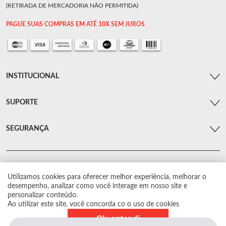
(RETIRADA DE MERCADORIA NÃO PERMITIDA)
PAGUE SUAS COMPRAS EM ATÉ 10X SEM JUROS
INSTITUCIONAL
SUPORTE
SEGURANÇA
Utilizamos cookies para oferecer melhor experiência, melhorar o
© Arsenal Car. Todos os direitos reservados.
desempenho, analizar como você interage em nosso site e
Proibida reprodução total ou parcial. Preços e estoque sujeito a alterações sem
personalizar conteúdo.
aviso prévio.
Ao utilizar este site, você concorda co o uso de cookies
Ok, entendi