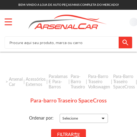
BEM-VINDO A LOJA DE AUTO PEÇAS MAIS COMPLETA DO MERCADO!
Paralamas
Para-
Para-Barro
Para-Barro
Arsenal
Acessórios
E Para-
Barro
Traseiro
Traseiro
Car
Externos
Barros
Traseiro
Volkswagen
SpaceCross
Para-barro Traseiro SpaceCross
Ordenar por:
Selecione
FILTRAR