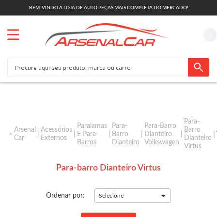
BEM-VINDO A LOJA DE AUTO PEÇAS MAIS COMPLETA DO MERCADO!
Para-
Paralamas
Para-
Para-Barro
Arsenal
Acessórios
Barro
E Para-
Barro
Dianteiro
Car
Externos
Dianteiro
Barros
Dianteiro
Volkswagen
Virtus
Para-barro Dianteiro Virtus
Ordenar por:
Selecione