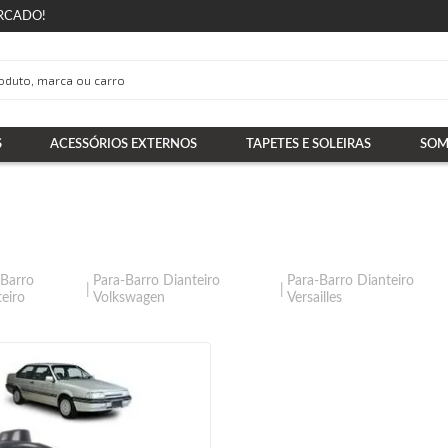
RCADO!
S
ACESSÓRIOS EXTERNOS
TAPETES E SOLEIRAS
SOM
-Barro
Para-Barro Dianteiro
Para-Barro Dianteiro
eiro
Volkswagen
Versailles