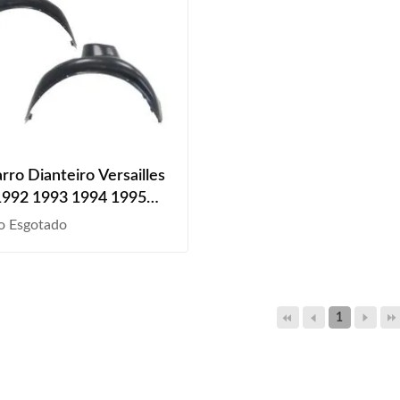
rro Dianteiro Versailles
1992 1993 1994 1995
1997 1998
o Esgotado
1