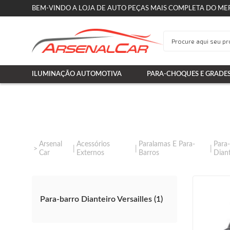
BEM-VINDO A LOJA DE AUTO PEÇAS MAIS COMPLETA DO ME
ILUMINAÇÃO AUTOMOTIVA
PARA-CHOQUES E GRADE
Arsenal
Acessórios
Paralamas E Para-
Para
Car
Externos
Barros
Diant
Para-barro Dianteiro Versailles (1)