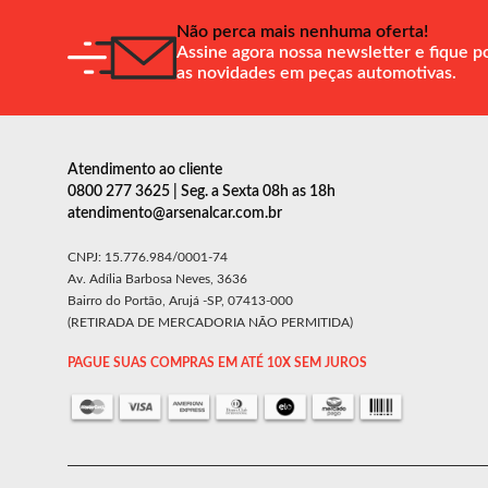
Não perca mais nenhuma oferta!
Assine agora nossa newsletter e fique p
as novidades em peças automotivas.
Atendimento ao cliente
0800 277 3625 | Seg. a Sexta 08h as 18h
atendimento@arsenalcar.com.br
CNPJ: 15.776.984/0001-74
Av. Adília Barbosa Neves, 3636
Bairro do Portão, Arujá -SP, 07413-000
(RETIRADA DE MERCADORIA NÃO PERMITIDA)
PAGUE SUAS COMPRAS EM ATÉ 10X SEM JUROS