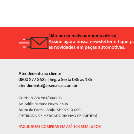
Não perca mais nenhuma oferta!
Assine agora nossa newsletter e fique p
as novidades em peças automotivas.
Atendimento ao cliente
0800 277 3625 | Seg. a Sexta 08h as 18h
atendimento@arsenalcar.com.br
CNPJ: 15.776.984/0001-74
Av. Adília Barbosa Neves, 3636
Bairro do Portão, Arujá -SP, 07413-000
(RETIRADA DE MERCADORIA NÃO PERMITIDA)
PAGUE SUAS COMPRAS EM ATÉ 10X SEM JUROS