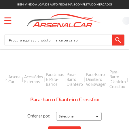
BEM-VINDO A LOJA DE AUTO PEÇAS MAIS COMPLETA DO MERCADO!
Para-
Paralamas
Para-
Para-Barro
Arsenal
Acessórios
Barro
E Para-
Barro
Dianteiro
Car
Externos
Dianteiro
Barros
Dianteiro
Volkswagen
Crossfox
Para-barro Dianteiro Crossfox
Ordenar por:
Selecione