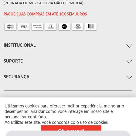
(RETIRADA DE MERCADORIA NÃO PERMITIDA)
PAGUE SUAS COMPRAS EM ATÉ 10X SEM JUROS
INSTITUCIONAL
SUPORTE
SEGURANÇA
Utilizamos cookies para oferecer melhor experiência, melhorar o
© Arsenal Car. Todos os direitos reservados.
desempenho, analizar como você interage em nosso site e
Proibida reprodução total ou parcial. Preços e estoque sujeito a alterações sem
personalizar conteúdo.
aviso prévio.
Ao utilizar este site, você concorda co o uso de cookies
Ok, entendi