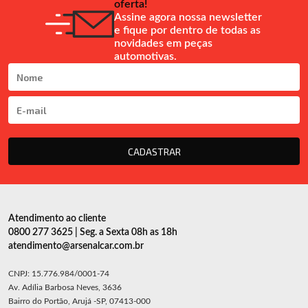
oferta!
Assine agora nossa newsletter
e fique por dentro de todas as
novidades em peças
automotivas.
CADASTRAR
Atendimento ao cliente
0800 277 3625 | Seg. a Sexta 08h as 18h
atendimento@arsenalcar.com.br
CNPJ: 15.776.984/0001-74
Av. Adília Barbosa Neves, 3636
Bairro do Portão, Arujá -SP, 07413-000