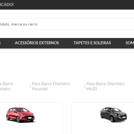
RCADO!
S
ACESSÓRIOS EXTERNOS
TAPETES E SOLEIRAS
SOM
a-Barro
Para-Barro Dianteiro
Para-Barro Dianteiro
nteiro
Hyundai
Hb20