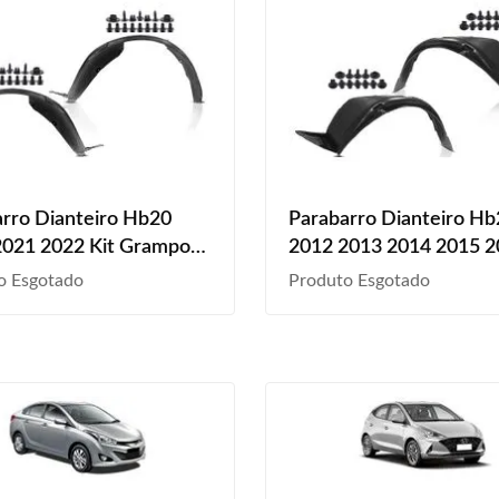
rro Dianteiro Hb20
Parabarro Dianteiro Hb
2021 2022 Kit Grampo
2012 2013 2014 2015 
2017 2018 2019 Kit Gr
o Esgotado
Produto Esgotado