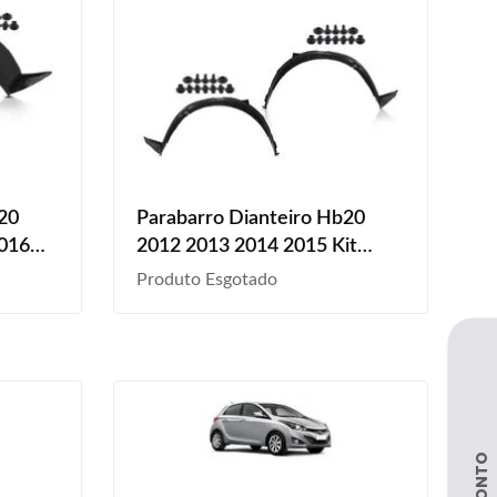
20
Parabarro Dianteiro Hb20
2016
2012 2013 2014 2015 Kit
ampo
Grampo
Produto Esgotado