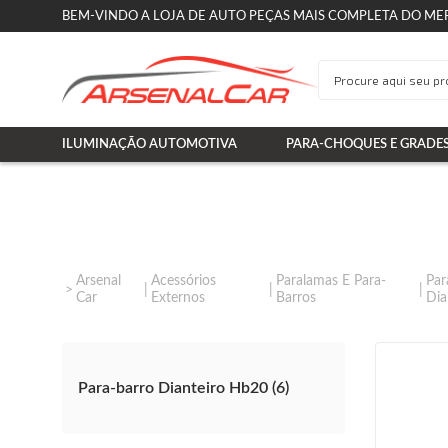
BEM-VINDO A LOJA DE AUTO PEÇAS MAIS COMPLETA DO ME
ILUMINAÇÃO AUTOMOTIVA
PARA-CHOQUES E GRADE
Arsenal
Acessórios
Paralamas E Para-
Par
Car
Externos
Barros
Dia
Para-barro Dianteiro Hb20 (6)