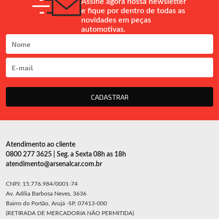
Assine agora nossa newsletter
e fique por dentro de todas as
novidades em peças
automotivas.
CADASTRAR
Atendimento ao cliente
0800 277 3625 | Seg. a Sexta 08h as 18h
atendimento@arsenalcar.com.br
CNPJ: 15.776.984/0001-74
Av. Adília Barbosa Neves, 3636
Bairro do Portão, Arujá -SP, 07413-000
(RETIRADA DE MERCADORIA NÃO PERMITIDA)