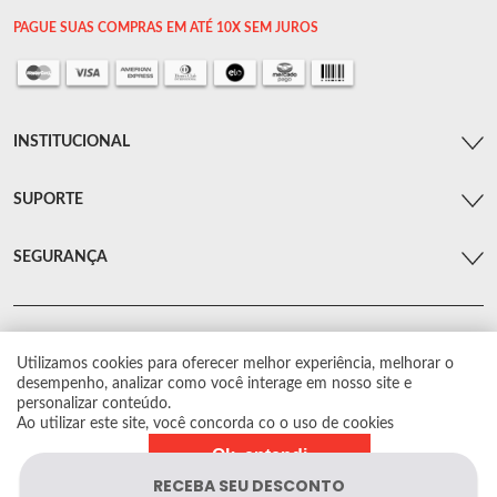
PAGUE SUAS COMPRAS EM ATÉ 10X SEM JUROS
INSTITUCIONAL
SUPORTE
SEGURANÇA
Utilizamos cookies para oferecer melhor experiência, melhorar o
© Arsenal Car. Todos os direitos reservados.
desempenho, analizar como você interage em nosso site e
Proibida reprodução total ou parcial. Preços e estoque sujeito a alterações sem
personalizar conteúdo.
aviso prévio.
Ao utilizar este site, você concorda co o uso de cookies
Ok, entendi