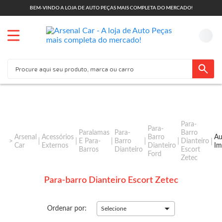
BEM-VINDO A LOJA DE AUTO PEÇAS MAIS COMPLETA DO MERCADO!
Para-
Para-
Paralamas
Para-
Barro
Arsenal
Acessórios
Barro
Au
E Para-
Barro
Dianteiro
Car
Externos
Dianteiro
Im
Barros
Dianteiro
Escort
Ford
Zetec
Para-barro Dianteiro Escort Zetec
Ordenar por:
Selecione