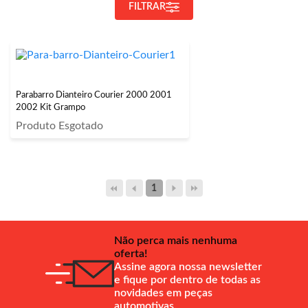
FILTRAR
Parabarro Dianteiro Courier 2000 2001
2002 Kit Grampo
Produto Esgotado
1
Não perca mais nenhuma
oferta!
Assine agora nossa newsletter
e fique por dentro de todas as
novidades em peças
automotivas.