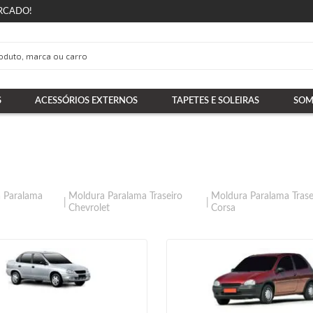
RCADO!
S
ACESSÓRIOS EXTERNOS
TAPETES E SOLEIRAS
SOM
 Paralama
Moldura Paralama Traseiro
Moldura Paralama Trase
Chevrolet
Corsa