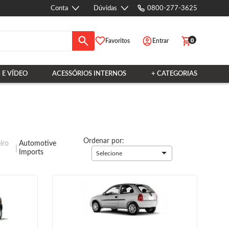
Conta
Dúvidas
0800-277-3625
0
Favoritos
Entrar
 E VÍDEO
ACESSÓRIOS INTERNOS
+ CATEGORIAS
Ordenar por:
iro
Automotive
Imports
Selecione