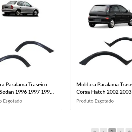
a Paralama Traseiro
Moldura Paralama Trase
 Sedan 1996 1997 1998
Corsa Hatch 2002 2003
2000 2001 2002 2003
2005 2006 2007 2008 
o Esgotado
Produto Esgotado
2005 2006 2007 2008
2010 2011
1