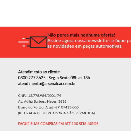
Não perca mais nenhuma oferta!
Assine agora nossa newsletter e fique p
as novidades em peças automotivas.
Atendimento ao cliente
0800 277 3625 | Seg. a Sexta 08h as 18h
atendimento@arsenalcar.com.br
CNPJ: 15.776.984/0001-74
Av. Adília Barbosa Neves, 3636
Bairro do Portão, Arujá -SP, 07413-000
(RETIRADA DE MERCADORIA NÃO PERMITIDA)
PAGUE SUAS COMPRAS EM ATÉ 10X SEM JUROS