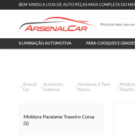
BEM-VINDO A LOJA DE AUTO PEÇAS MAIS COMPLETA DO ME
ILUMINAÇÃO AUTOMOTIVA
PARA-CHOQUES E GRADE
Arsenal
Acessórios
Paralamas E Para-
Moldura
Car
Externos
Barros
Traseiro
Moldura Paralama Traseiro Corsa
(5)