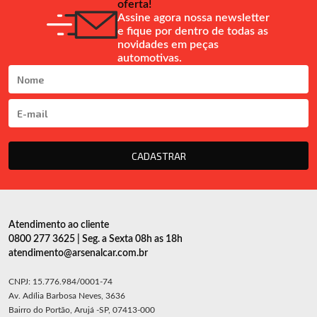
oferta!
Assine agora nossa newsletter
e fique por dentro de todas as
novidades em peças
automotivas.
CADASTRAR
Atendimento ao cliente
0800 277 3625 | Seg. a Sexta 08h as 18h
atendimento@arsenalcar.com.br
CNPJ: 15.776.984/0001-74
Av. Adília Barbosa Neves, 3636
Bairro do Portão, Arujá -SP, 07413-000