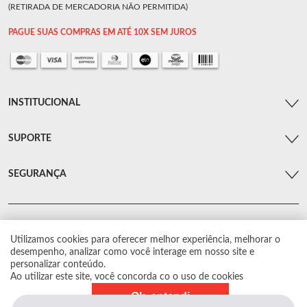
(RETIRADA DE MERCADORIA NÃO PERMITIDA)
PAGUE SUAS COMPRAS EM ATÉ 10X SEM JUROS
INSTITUCIONAL
SUPORTE
SEGURANÇA
Utilizamos cookies para oferecer melhor experiência, melhorar o
© Arsenal Car. Todos os direitos reservados.
desempenho, analizar como você interage em nosso site e
Proibida reprodução total ou parcial. Preços e estoque sujeito a alterações sem
personalizar conteúdo.
aviso prévio.
Ao utilizar este site, você concorda co o uso de cookies
Ok, entendi