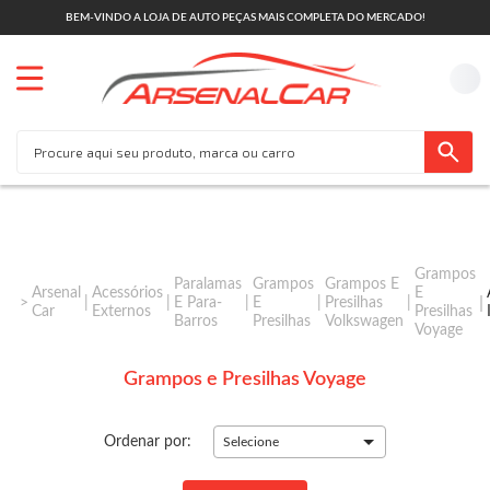
BEM-VINDO A LOJA DE AUTO PEÇAS MAIS COMPLETA DO MERCADO!
Grampos
Paralamas
Grampos
Grampos E
Arsenal
Acessórios
E
E Para-
E
Presilhas
Car
Externos
Presilhas
Barros
Presilhas
Volkswagen
Voyage
Grampos e Presilhas Voyage
Ordenar por:
Selecione