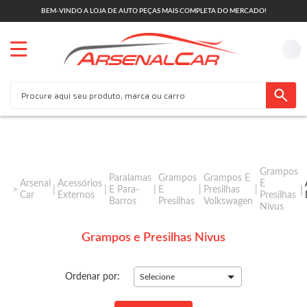
BEM-VINDO A LOJA DE AUTO PEÇAS MAIS COMPLETA DO MERCADO!
Grampos
Paralamas
Grampos
Grampos E
Arsenal
Acessórios
E
E Para-
E
Presilhas
Car
Externos
Presilhas
Barros
Presilhas
Volkswagen
Nivus
Grampos e Presilhas Nivus
Ordenar por:
Selecione