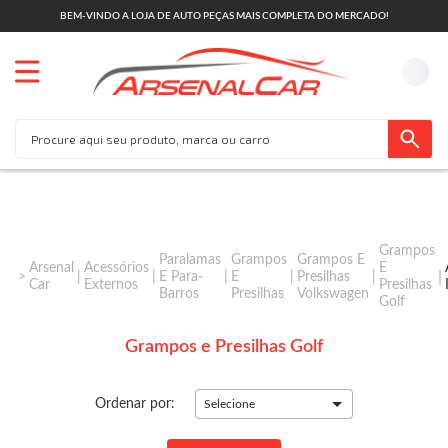
BEM-VINDO A LOJA DE AUTO PEÇAS MAIS COMPLETA DO MERCADO!
Grampos
Paralamas
Grampos
Grampos E
Arsenal
Acessórios
E
E Para-
E
Presilhas
Car
Externos
Presilhas
Barros
Presilhas
Volkswagen
Golf
Grampos e Presilhas Golf
Ordenar por:
Selecione