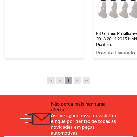
Kit Grampo Presilha 
2013 2014 2015 Moldu
Dianteiro
Produto Esgotado
1
Não perca mais nenhuma
oferta!
Assine agora nossa newsletter
e fique por dentro de todas as
novidades em peças
automotivas.