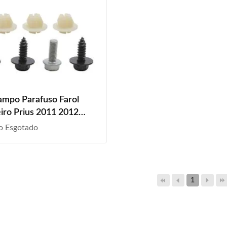
ampo Parafuso Farol
iro Prius 2011 2012
2014 2015 2016 2017
o Esgotado
2019 2020 2021 7 Peças
1