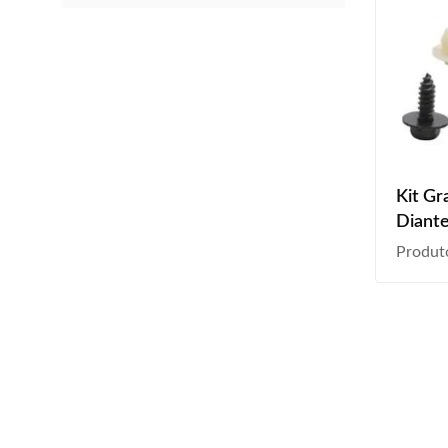
Kit Gr
Diante
2013 
Produt
2018 