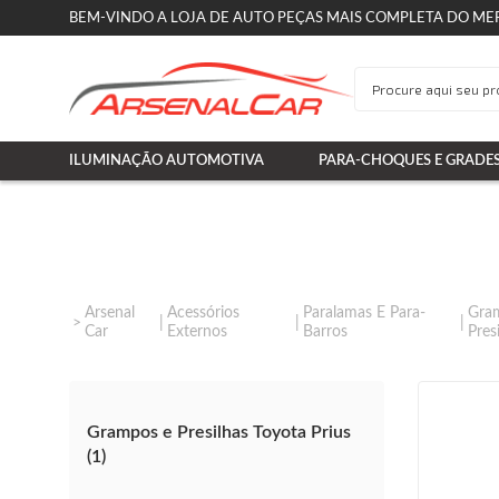
BEM-VINDO A LOJA DE AUTO PEÇAS MAIS COMPLETA DO ME
ILUMINAÇÃO AUTOMOTIVA
PARA-CHOQUES E GRADE
Arsenal
Acessórios
Paralamas E Para-
Gra
Car
Externos
Barros
Pres
Grampos e Presilhas Toyota Prius
(1)