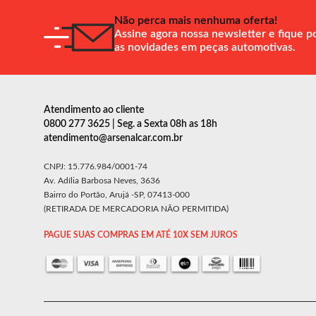
Não perca mais nenhuma oferta!
Assine agora nossa newsletter e fique p
as novidades em peças automotivas.
Atendimento ao cliente
0800 277 3625 | Seg. a Sexta 08h as 18h
atendimento@arsenalcar.com.br
CNPJ: 15.776.984/0001-74
Av. Adília Barbosa Neves, 3636
Bairro do Portão, Arujá -SP, 07413-000
(RETIRADA DE MERCADORIA NÃO PERMITIDA)
PAGUE SUAS COMPRAS EM ATÉ 10X SEM JUROS