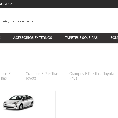
RCADO!
S
ACESSÓRIOS EXTERNOS
TAPETES E SOLEIRAS
SOM
mpos E
Grampos E Presilhas
Grampos E Presilhas Toyota
ilhas
Toyota
Prius