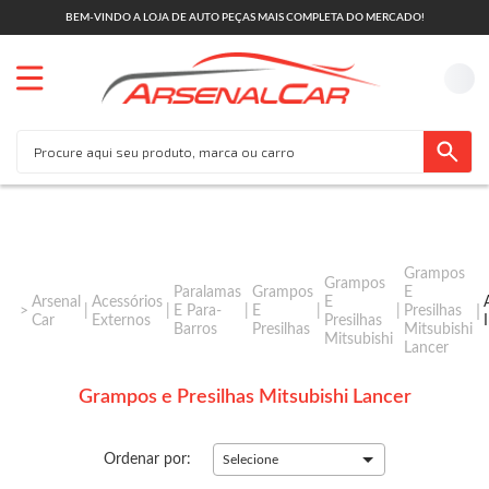
BEM-VINDO A LOJA DE AUTO PEÇAS MAIS COMPLETA DO MERCADO!
Grampos
Grampos
Paralamas
Grampos
E
Arsenal
Acessórios
E
E Para-
E
Presilhas
Car
Externos
Presilhas
Barros
Presilhas
Mitsubishi
Mitsubishi
Lancer
Grampos e Presilhas Mitsubishi Lancer
Ordenar por:
Selecione