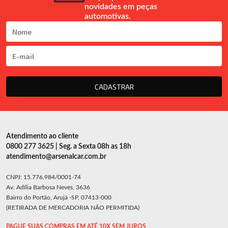
novidades em peças
automotivas.
CADASTRAR
Atendimento ao cliente
0800 277 3625 | Seg. a Sexta 08h as 18h
atendimento@arsenalcar.com.br
CNPJ: 15.776.984/0001-74
Av. Adília Barbosa Neves, 3636
Bairro do Portão, Arujá -SP, 07413-000
(RETIRADA DE MERCADORIA NÃO PERMITIDA)
PAGUE SUAS COMPRAS EM ATÉ 10X SEM JUROS