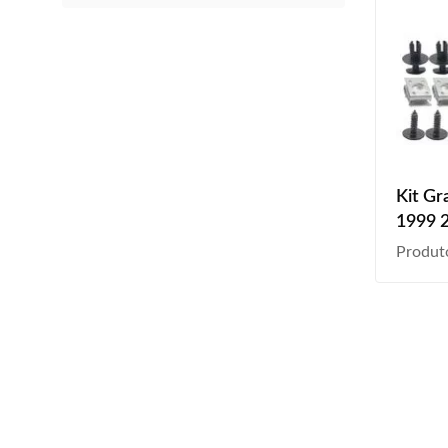
Kit Gr
1999 
Peças
Produt