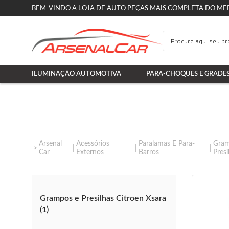
BEM-VINDO A LOJA DE AUTO PEÇAS MAIS COMPLETA DO ME
ILUMINAÇÃO AUTOMOTIVA
PARA-CHOQUES E GRADE
Arsenal
Acessórios
Paralamas E Para-
Gram
Car
Externos
Barros
Presi
Grampos e Presilhas Citroen Xsara
(1)