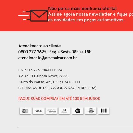
Não perca mais nenhuma oferta!
Assine agora nossa newsletter e fique p
as novidades em peças automotivas.
Atendimento ao cliente
0800 277 3625 | Seg. a Sexta 08h as 18h
atendimento@arsenalcar.com.br
CNPJ: 15.776.984/0001-74
Av. Adília Barbosa Neves, 3636
Bairro do Portão, Arujá -SP, 07413-000
(RETIRADA DE MERCADORIA NÃO PERMITIDA)
PAGUE SUAS COMPRAS EM ATÉ 10X SEM JUROS