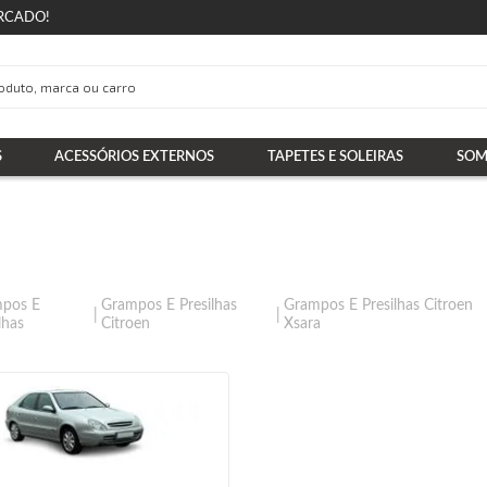
RCADO!
S
ACESSÓRIOS EXTERNOS
TAPETES E SOLEIRAS
SOM
pos E
Grampos E Presilhas
Grampos E Presilhas Citroen
lhas
Citroen
Xsara