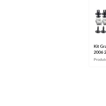
Kit Gr
2006 
2011 
Produt
2016 