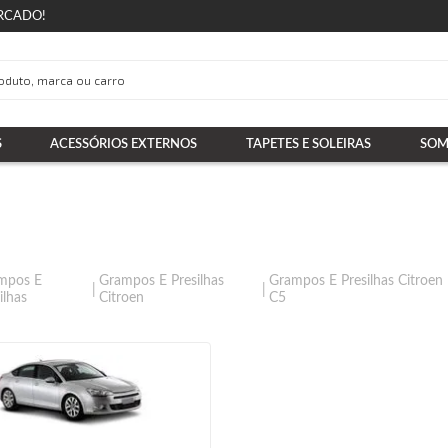
RCADO!
S
ACESSÓRIOS EXTERNOS
TAPETES E SOLEIRAS
SOM
mpos E
Grampos E Presilhas
Grampos E Presilhas Citroen
ilhas
Citroen
C5