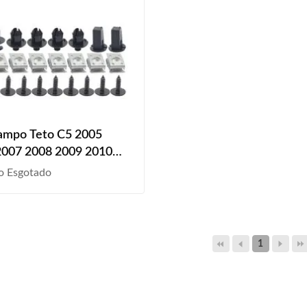
ampo Teto C5 2005
2007 2008 2009 2010
2012 2013 2014 2015
o Esgotado
10 Peças
1