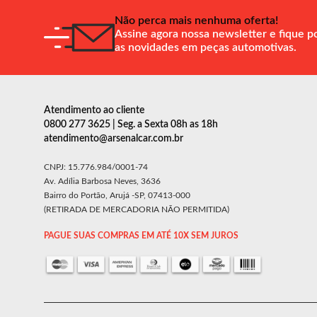
Não perca mais nenhuma oferta!
Assine agora nossa newsletter e fique p
as novidades em peças automotivas.
Atendimento ao cliente
0800 277 3625 | Seg. a Sexta 08h as 18h
atendimento@arsenalcar.com.br
CNPJ: 15.776.984/0001-74
Av. Adília Barbosa Neves, 3636
Bairro do Portão, Arujá -SP, 07413-000
(RETIRADA DE MERCADORIA NÃO PERMITIDA)
PAGUE SUAS COMPRAS EM ATÉ 10X SEM JUROS