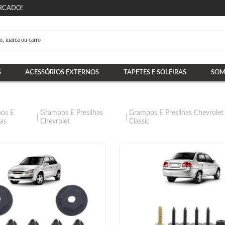
RCADO!
S
ACESSÓRIOS EXTERNOS
TAPETES E SOLEIRAS
SOM
os E
Grampos E Presilhas
Grampos E Presilhas Chevrolet
has
Chevrolet
Classic