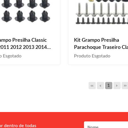
ampo Presilha Classic
Kit Grampo Presilha
2011 2012 2013 2014
Parachoque Traseiro Cla
2016 2017 Parabarro
2012 2013 2014 2015 
o Esgotado
Produto Esgotado
iro
2017 28 Peças
1
or dentro de todas