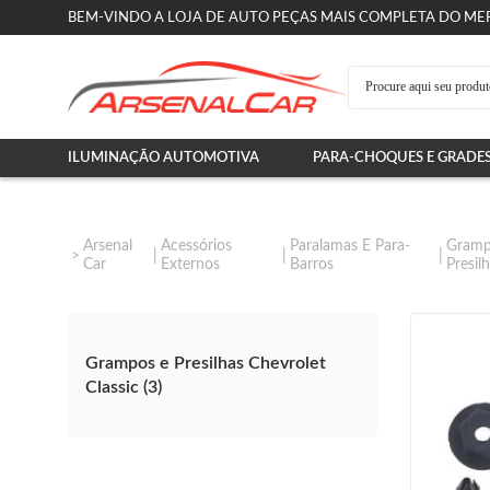
BEM-VINDO A LOJA DE AUTO PEÇAS MAIS COMPLETA DO ME
ILUMINAÇÃO AUTOMOTIVA
PARA-CHOQUES E GRADE
Arsenal
Acessórios
Paralamas E Para-
Gramp
Car
Externos
Barros
Presil
Grampos e Presilhas Chevrolet
Classic (3)