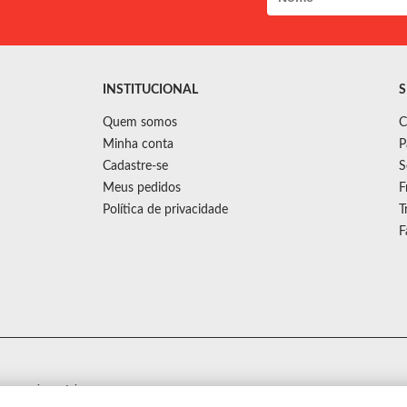
INSTITUCIONAL
S
Quem somos
C
Minha conta
P
Cadastre-se
S
Meus pedidos
F
Política de privacidade
T
F
s sem aviso prévio.