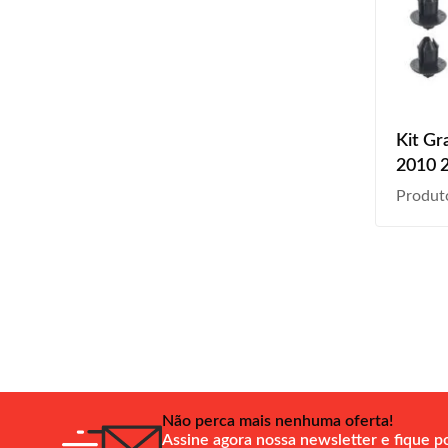
Kit Gr
2010 
2015 
Produt
Diante
Não perca mais nenhuma oferta!
Assine agora nossa newsletter e fique p