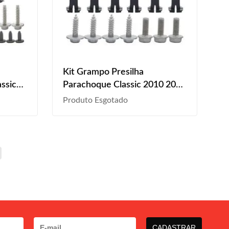
Kit Grampo Presilha
ssic
Parachoque Classic 2010 2011
2016
2012 2013 2014 2015 2016
Produto Esgotado
2017 Dianteiro
CADASTRAR