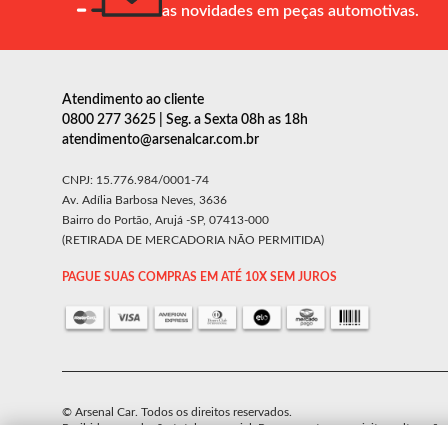
as novidades em peças automotivas.
Atendimento ao cliente
0800 277 3625 | Seg. a Sexta 08h as 18h
atendimento@arsenalcar.com.br
CNPJ: 15.776.984/0001-74
Av. Adília Barbosa Neves, 3636
Bairro do Portão, Arujá -SP, 07413-000
(RETIRADA DE MERCADORIA NÃO PERMITIDA)
PAGUE SUAS COMPRAS EM ATÉ 10X SEM JUROS
© Arsenal Car. Todos os direitos reservados.
Proibida reprodução total ou parcial. Preços e estoque sujeito a alteraçõe