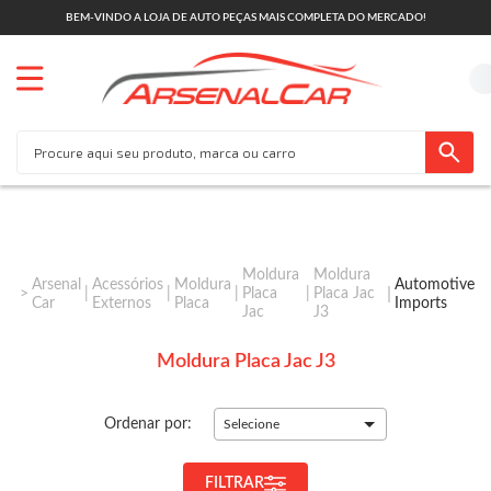
BEM-VINDO A LOJA DE AUTO PEÇAS MAIS COMPLETA DO MERCADO!
Moldura
Moldura
Arsenal
Acessórios
Moldura
Automotive
Placa
Placa Jac
Car
Externos
Placa
Imports
Jac
J3
Moldura Placa Jac J3
Ordenar por:
Selecione
FILTRAR