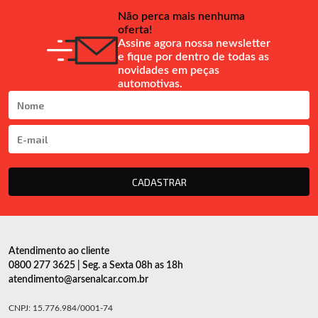
Não perca mais nenhuma
oferta!
Assine agora nossa newsletter
e fique por dentro de todas as
novidades em peças
automotivas.
CADASTRAR
Atendimento ao cliente
0800 277 3625 | Seg. a Sexta 08h as 18h
atendimento@arsenalcar.com.br
CNPJ: 15.776.984/0001-74