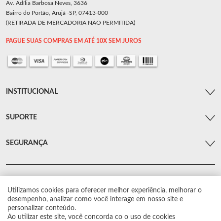
Av. Adília Barbosa Neves, 3636
Bairro do Portão, Arujá -SP, 07413-000
(RETIRADA DE MERCADORIA NÃO PERMITIDA)
PAGUE SUAS COMPRAS EM ATÉ 10X SEM JUROS
INSTITUCIONAL
SUPORTE
SEGURANÇA
Utilizamos cookies para oferecer melhor experiência, melhorar o
© Arsenal Car. Todos os direitos reservados.
desempenho, analizar como você interage em nosso site e
Proibida reprodução total ou parcial. Preços e estoque sujeito a alterações sem
personalizar conteúdo.
aviso prévio.
Ao utilizar este site, você concorda co o uso de cookies