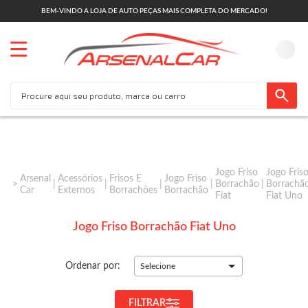
BEM-VINDO A LOJA DE AUTO PEÇAS MAIS COMPLETA DO MERCADO!
Jogo Friso
Jogo Fris
Arsenal
Acessórios
Frisos E
Jogo Friso
Borrachão
Borrachã
Car
Externos
Borrachões
Borrachão
Fiat
Fiat Uno
Jogo Friso Borrachão Fiat Uno
Ordenar por:
Selecione
FILTRAR