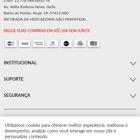
CNPJ: 15.776.984/0001-74
Av. Adília Barbosa Neves, 3636
Bairro do Portão, Arujá -SP, 07413-000
(RETIRADA DE MERCADORIA NÃO PERMITIDA)
PAGUE SUAS COMPRAS EM ATÉ 10X SEM JUROS
INSTITUCIONAL
SUPORTE
SEGURANÇA
Utilizamos cookies para oferecer melhor experiência, melhorar o
© Arsenal Car. Todos os direitos reservados.
desempenho, analizar como você interage em nosso site e
Proibida reprodução total ou parcial. Preços e estoque sujeito a alterações sem
personalizar conteúdo.