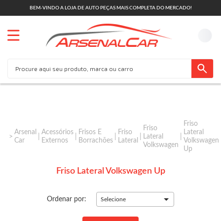
BEM-VINDO A LOJA DE AUTO PEÇAS MAIS COMPLETA DO MERCADO!
Friso
Friso
Arsenal
Acessórios
Frisos E
Friso
Lateral
Lateral
Car
Externos
Borrachões
Lateral
Volkswagen
Volkswagen
Up
Friso Lateral Volkswagen Up
Ordenar por:
Selecione