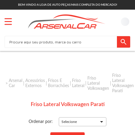
BEM-VINDO A LOJA DE AUTO PEÇAS MAIS COMPLETA DO MERCADO!
Friso
Friso
Arsenal
Acessórios
Frisos E
Friso
Lateral
Lateral
Car
Externos
Borrachões
Lateral
Volkswagen
Volkswagen
Parati
Friso Lateral Volkswagen Parati
Ordenar por:
Selecione