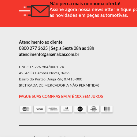
Não perca mais nenhuma oferta!
Assine agora nossa newsletter e fique p
as novidades em peças automotivas.
Atendimento ao cliente
0800 277 3625 | Seg. a Sexta 08h as 18h
atendimento@arsenalcar.com.br
CNPJ: 15.776.984/0001-74
Av. Adília Barbosa Neves, 3636
Bairro do Portão, Arujá -SP, 07413-000
(RETIRADA DE MERCADORIA NÃO PERMITIDA)
PAGUE SUAS COMPRAS EM ATÉ 10X SEM JUROS