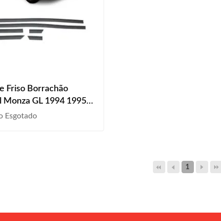
e Friso Borrachão
l Monza GL 1994 1995 2
 Frisart
o Esgotado
1