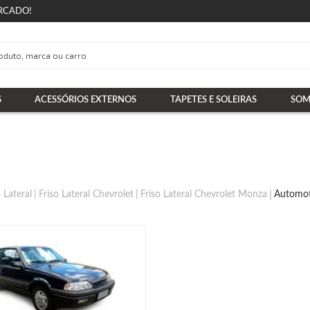
RCADO!
S
ACESSÓRIOS EXTERNOS
TAPETES E SOLEIRAS
SOM
o Lateral
Friso Lateral Chevrolet
Friso Lateral Chevrolet Monza
Automot