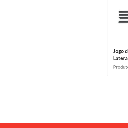
Jogo d
Latera
Portas
Produt