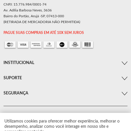
CNPJ: 15.776.984/0001-74
Av. Adília Barbosa Neves, 3636
Bairro do Portão, Arujá -SP, 07413-000
(RETIRADA DE MERCADORIA NÃO PERMITIDA)
PAGUE SUAS COMPRAS EM ATÉ 10X SEM JUROS
INSTITUCIONAL
SUPORTE
SEGURANÇA
Utilizamos cookies para oferecer melhor experiência, melhorar o
© Arsenal Car. Todos os direitos reservados.
desempenho, analizar como você interage em nosso site e
Proibida reprodução total ou parcial. Preços e estoque sujeito a alterações sem