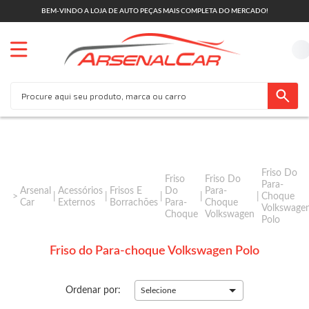
BEM-VINDO A LOJA DE AUTO PEÇAS MAIS COMPLETA DO MERCADO!
Friso Do
Friso
Friso Do
Para-
Arsenal
Acessórios
Frisos E
Do
Para-
Choque
Car
Externos
Borrachões
Para-
Choque
Volkswage
Choque
Volkswagen
Polo
Friso do Para-choque Volkswagen Polo
Ordenar por:
Selecione