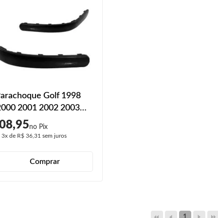
Parachoque Golf 1998
2000 2001 2002 2003
005 2006 Preto Liso
08,95
ro
é
3x
de
R$ 36,31
sem juros
Comprar
1