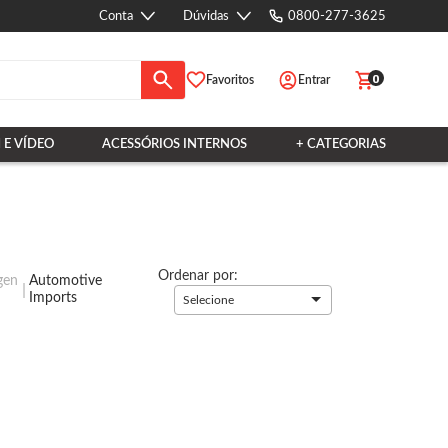
Conta
Dúvidas
0800-277-3625
0
Favoritos
Entrar
 E VÍDEO
ACESSÓRIOS INTERNOS
+ CATEGORIAS
Ordenar por:
gen
Automotive
Imports
Selecione