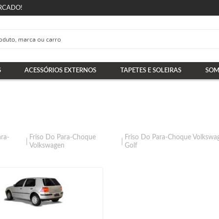
RCADO!
S
ACESSÓRIOS EXTERNOS
TAPETES E SOLEIRAS
SOM
ara-
Friso Do Para-Choque
Friso Do Para-Choque Volkswa
Volkswagen
Golf