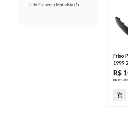
Lado Esquerdo Motorista (1)
Friso 
1999 
2004 2
R$ 1
Trasei
ou em at