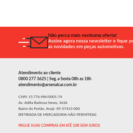
Não perca mais nenhuma oferta!
Assine agora nossa newsletter e fique p
as novidades em peças automotivas.
Atendimento ao cliente
0800 277 3625 | Seg. a Sexta 08h as 18h
atendimento@arsenalcar.com.br
CNPJ: 15.776.984/0001-74
Av. Adília Barbosa Neves, 3636
Bairro do Portão, Arujá -SP, 07413-000
(RETIRADA DE MERCADORIA NÃO PERMITIDA)
PAGUE SUAS COMPRAS EM ATÉ 10X SEM JUROS