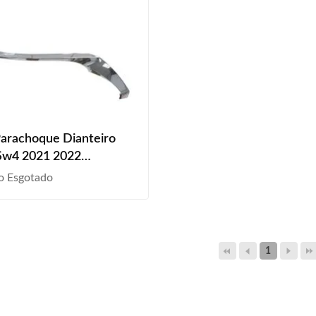
Parachoque Dianteiro
 Sw4 2021 2022
do Acabamento Liso
o Esgotado
1