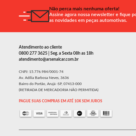
Não perca mais nenhuma oferta!
Assine agora nossa newsletter e fique p
as novidades em peças automotivas.
Atendimento ao cliente
0800 277 3625 | Seg. a Sexta 08h as 18h
atendimento@arsenalcar.com.br
CNPJ: 15.776.984/0001-74
Av. Adília Barbosa Neves, 3636
Bairro do Portão, Arujá -SP, 07413-000
(RETIRADA DE MERCADORIA NÃO PERMITIDA)
PAGUE SUAS COMPRAS EM ATÉ 10X SEM JUROS