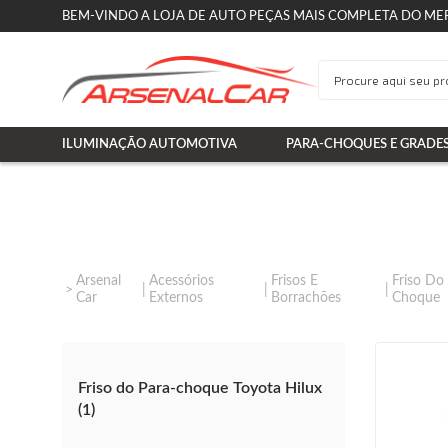
BEM-VINDO A LOJA DE AUTO PEÇAS MAIS COMPLETA DO ME
ILUMINAÇÃO AUTOMOTIVA
PARA-CHOQUES E GRADE
Arsenal
Acessórios
Frisos E
Friso Do
Car
Externos
Borrachões
Choque
Friso do Para-choque Toyota Hilux
(1)