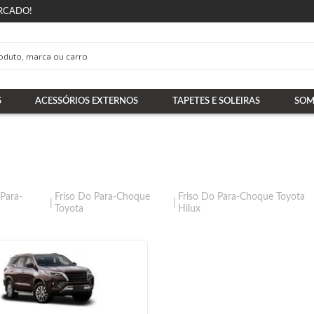
RCADO!
S
ACESSÓRIOS EXTERNOS
TAPETES E SOLEIRAS
SOM
 Para-
Friso Do Para-Choque
Friso Do Para-Choque Toyota
Toyota
Hilux