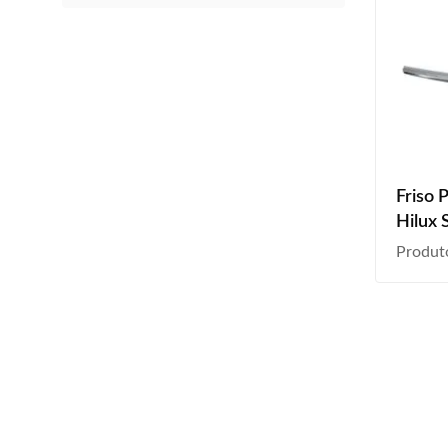
Friso 
Hilux
Croma
Produt