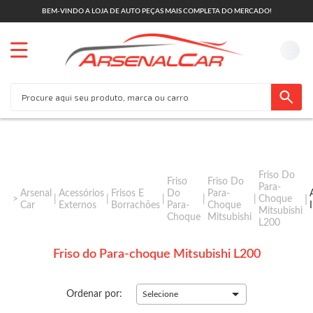
BEM-VINDO A LOJA DE AUTO PEÇAS MAIS COMPLETA DO MERCADO!
Friso Do
Friso
Friso Do
Para-
Arsenal
Acessórios
Frisos E
Do
Para-
Choque
Car
Externos
Borrachões
Para-
Choque
Mitsubishi
Choque
Mitsubishi
L200
Friso do Para-choque Mitsubishi L200
Ordenar por:
Selecione