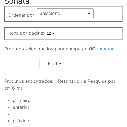
Sonata
Selecione
Ordenar por:
Itens por página:
Produtos selecionados para comparar:
0
Comparar
FILTRAR
Produtos encontrados:
1
Resultado da Pesquisa por:
em
6 ms
primeiro
anterior
1
próximo