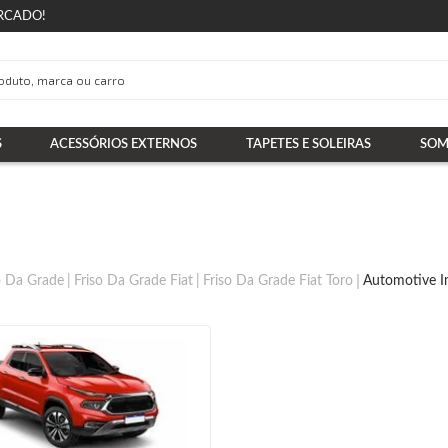
RCADO!
S
ACESSÓRIOS EXTERNOS
TAPETES E SOLEIRAS
SOM
o Da Grade
Friso Da Grade Fiat
Friso Da Grade Fiat Toro
Automotive I