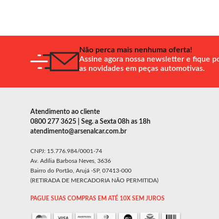
Não perca mais nenhuma oferta!
Assine agora nossa newsletter e fique p
as novidades em peças automotivas.
Atendimento ao cliente
0800 277 3625 | Seg. a Sexta 08h as 18h
atendimento@arsenalcar.com.br
CNPJ: 15.776.984/0001-74
Av. Adília Barbosa Neves, 3636
Bairro do Portão, Arujá -SP, 07413-000
(RETIRADA DE MERCADORIA NÃO PERMITIDA)
PAGUE SUAS COMPRAS EM ATÉ 10X SEM JUROS