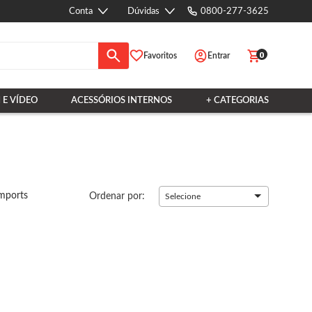
Conta
Dúvidas
0800-277-3625
0
Favoritos
Entrar
 E VÍDEO
ACESSÓRIOS INTERNOS
+ CATEGORIAS
mports
Ordenar por:
Selecione