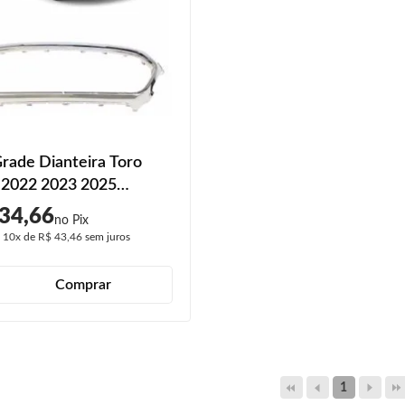
Grade Dianteira Toro
 2022 2023 2025
do
34,66
é
10x
de
R$ 43,46
sem juros
Comprar
1