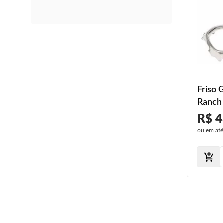
Friso 
Ranch
Croma
R$ 4
ou em at