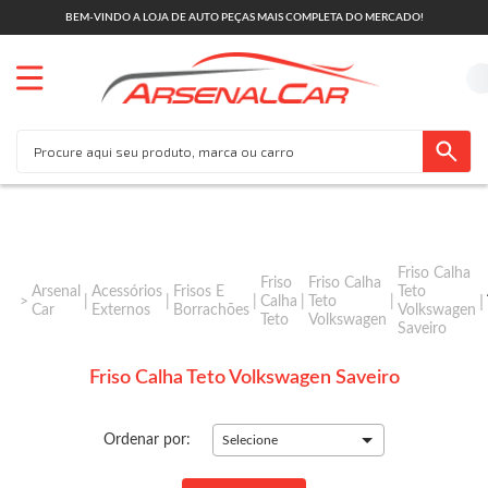
BEM-VINDO A LOJA DE AUTO PEÇAS MAIS COMPLETA DO MERCADO!
Friso Calha
Friso
Friso Calha
Arsenal
Acessórios
Frisos E
Teto
Calha
Teto
Car
Externos
Borrachões
Volkswagen
Teto
Volkswagen
Saveiro
Friso Calha Teto Volkswagen Saveiro
Ordenar por:
Selecione