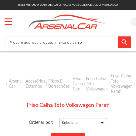
BEM-VINDO A LOJA DE AUTO PEÇAS MAIS COMPLETA DO MERCADO!
Friso Calha
Friso
Friso Calha
Arsenal
Acessórios
Frisos E
Teto
Calha
Teto
Car
Externos
Borrachões
Volkswagen
Teto
Volkswagen
Parati
Friso Calha Teto Volkswagen Parati
Ordenar por:
Selecione