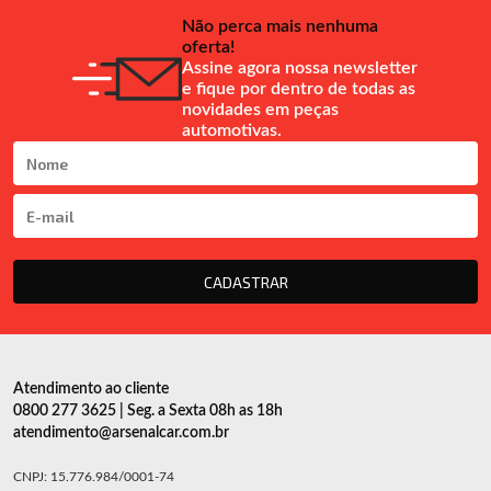
Não perca mais nenhuma
oferta!
Assine agora nossa newsletter
e fique por dentro de todas as
novidades em peças
automotivas.
CADASTRAR
Atendimento ao cliente
0800 277 3625 | Seg. a Sexta 08h as 18h
atendimento@arsenalcar.com.br
CNPJ: 15.776.984/0001-74