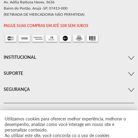
Av. Adília Barbosa Neves, 3636
Bairro do Portão, Arujá -SP, 07413-000
(RETIRADA DE MERCADORIA NÃO PERMITIDA)
PAGUE SUAS COMPRAS EM ATÉ 10X SEM JUROS
INSTITUCIONAL
SUPORTE
SEGURANÇA
Utilizamos cookies para oferecer melhor experiência, melhorar o
© Arsenal Car. Todos os direitos reservados.
desempenho, analizar como você interage em nosso site e
Proibida reprodução total ou parcial. Preços e estoque sujeito a alterações sem
personalizar conteúdo.
aviso prévio.
Ao utilizar este site, você concorda co o uso de cookies