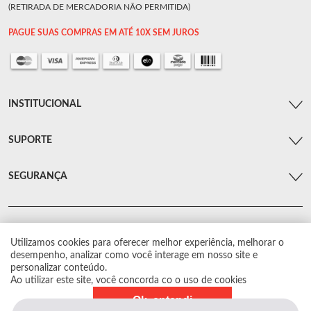
(RETIRADA DE MERCADORIA NÃO PERMITIDA)
PAGUE SUAS COMPRAS EM ATÉ 10X SEM JUROS
INSTITUCIONAL
SUPORTE
SEGURANÇA
Utilizamos cookies para oferecer melhor experiência, melhorar o
© Arsenal Car. Todos os direitos reservados.
desempenho, analizar como você interage em nosso site e
Proibida reprodução total ou parcial. Preços e estoque sujeito a alterações sem
personalizar conteúdo.
aviso prévio.
Ao utilizar este site, você concorda co o uso de cookies
Ok, entendi