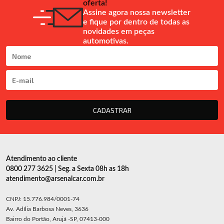
oferta!
Assine agora nossa newsletter
e fique por dentro de todas as
novidades em peças
automotivas.
CADASTRAR
Atendimento ao cliente
0800 277 3625 | Seg. a Sexta 08h as 18h
atendimento@arsenalcar.com.br
CNPJ: 15.776.984/0001-74
Av. Adília Barbosa Neves, 3636
Bairro do Portão, Arujá -SP, 07413-000