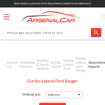
BEM-VINDO A LOJA DE AUTO PEÇAS MAIS COMPLETA DO MERCADO!
Estribo
Estribos
Estribo
Arsenal
Acessórios
Estribo
Lateral
Automotiv
E Santo
Lateral
Car
Externos
Lateral
Ford
Imports
Antônio
Ford
Ranger
Estribo Lateral Ford Ranger
Ordenar por:
Selecione